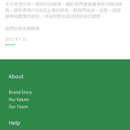
今天我想分享一個特別的故事，關於我們波萌農場如何邁向成
為一個有責商行和B型企業的旅程。對我們來說，這是一段超
越單純農業的旅程，涉及到對這個地球的深切關懷。
我們的使命與願景
2022-07-21
從我們創始人廖玉霞女士將她的金融投資智慧帶入農田的那一
刻起，我們就知道波萌農場不只是個普通農場。我們的目標是
提供無毒、健康的食物，同時對地球做出貢獻。在農場的田間
走一圈，看著那些純淨的蔬果，就能感受到我們工作的意義。
[圖片] 農場全景：一張展示波萌農場的廣闊田野、種植區域的
About
全景圖片。這能夠幫助讀者對農場的規模和環境有
Brand Story
Our Values
Our Team
Help