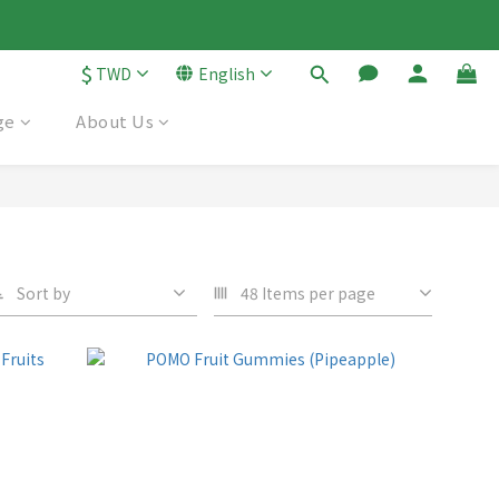
$
TWD
English
ge
About Us
Sort by
48 Items per page