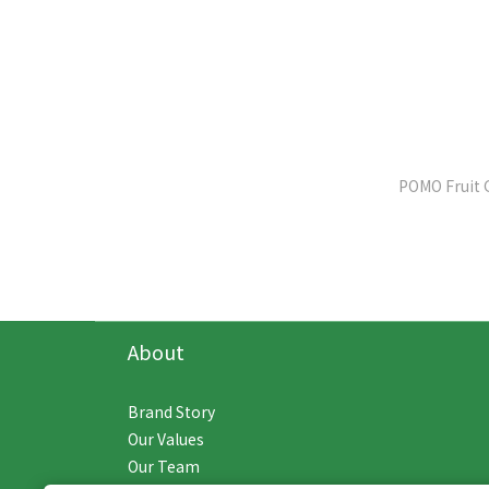
POMO Fruit 
About
Brand Story
Our Values
Our Team