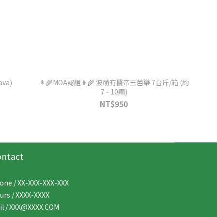
ava)
👩‍🌾MOA認證👩‍🌾 波萌有機帝王芭樂 7台斤/箱 (約
7 - 10顆)
NT$950
ontact
one / XX-XXX-XXX-XXX
urs / XXXX-XXXX
il / XXX@XXXX.COM