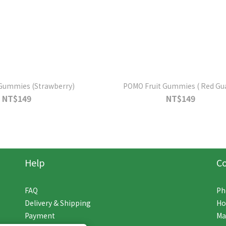
Gummies (Strawberry)
POMO Fruit Gummies ( Red Gu
NT$149
NT$149
Help
C
FAQ
Ph
Delivery & Shipping
Ho
Payment
Ma