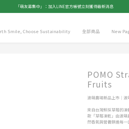
「萌友募集中」：加入LINE官方帳號立刻獲得最新消息
th Smile, Choose Sustainability
全部商品
New Pa
POMO Str
Fruits
波萌農場新品上市｜波萌益
來自台灣鮮採草莓的凍
款「草莓凍乾」由波萌
然香氣與營養鎖進每一