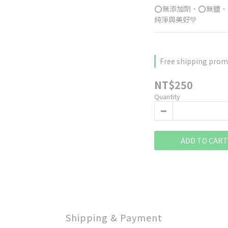
⭕無添加劑、⭕無鹽、
純淨與美好💚
Free shipping prom
NT$250
Quantity
ADD TO CART
Shipping & Payment