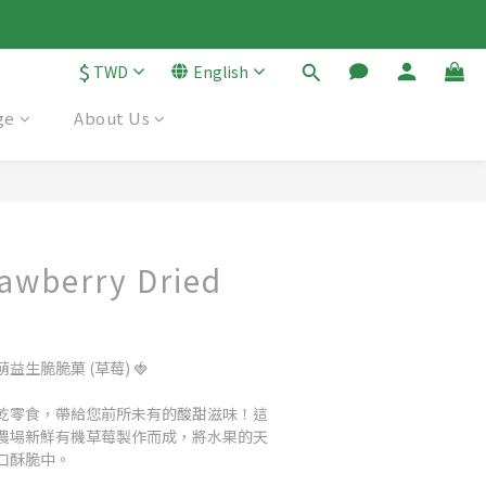
$
TWD
English
ge
About Us
BUY NOW
awberry Dried
生脆脆菓 (草莓) 🍓
乾零食，帶給您前所未有的酸甜滋味！這
農場新鮮有機草莓製作而成，將水果的天
口酥脆中。