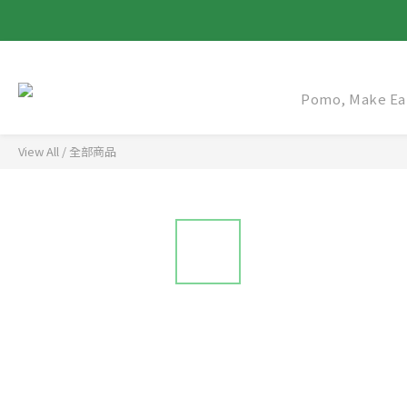
Pomo, Make Ear
View All
/
全部商品