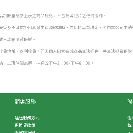
品項數量請參上表之商品規格，不含情境照片之任何擺飾。
天災及不可抗拒因素發生貨源短缺時，為保持品質穩定，將由本公司主動
放入冰箱冷藏保鮮。
收貨地址，以利收貨。若因個人因素造成商品無法送達，將無法退貨退款
，上班時間為週一～週五下午3：00~下午8：00。
顧客服務
聯
運送服務方式
恆
退換貨政策
統
條款與細則
客