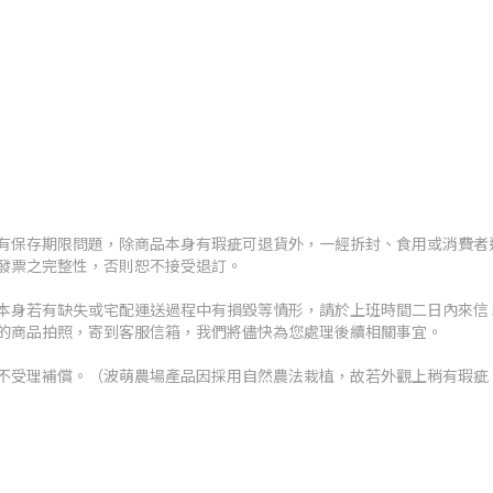
有保存期限問題，除商品本身有瑕疵可退貨外，一經拆封、食用或消費者
發票之完整性，否則恕不接受退訂。
本身若有缺失或宅配運送過程中有損毀等情形，請於上班時間二日內來信
的商品拍照，寄到客服信箱，我們將儘快為您處理後續相關事宜。
不受理補償。（波萌農場產品因採用自然農法栽植，故若外觀上稍有瑕疵