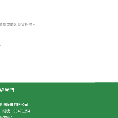
調整或順延交貨期限。
。
絡我們
綠坊股份有限公司
一編號：95471254
服信箱：