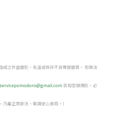
造成之外盒變形、失溫或保存不良導致變質， 恕無法
servicepomodoro@gmail.com
告知受損情形，必
，乃屬正常狀況，敬請安心食用。）