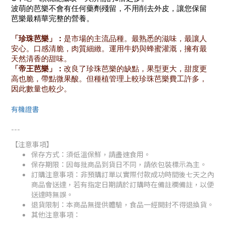
波萌的芭樂不會有任何藥劑殘留，不用削去外皮，讓您保留
芭樂最精華完整的營養。
「珍珠芭樂」：
是市場的主流品種。最熟悉的滋味，最讓人
安心。口感清脆，肉質細緻。運用牛奶與蜂蜜灌溉，擁有最
天然清香的甜味。
「帝王芭樂」：
改良了珍珠芭樂的缺點，果型更大，甜度更
高也脆，帶點微果酸。但種植管理上較珍珠芭樂費工許多，
因此數量也較少。
有機證書
---
【注意事項】
保存方式：須低溫保鮮，請盡速食用。
保存期限：因每批商品到貨日不同，請依包裝標示為主。
訂購注意事項：非預購訂單以實際付款成功時間後七天之內
商品會送達，若有指定日期請於訂購時在備註欄備註，以便
送達時無誤。
退貨限制：本商品無提供體驗，食品一經開封不得退換貨。
其他注意事項：