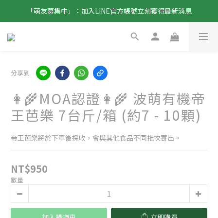
「萌友募集中」：加入LINE官方帳號立刻獲得最新消息
分享到
👩‍🌾MOA認證👩‍🌾 波萌有機帝
王芭樂 7台斤/箱 (約7 - 10顆)
帝王芭樂將於下單後採收，會與其他食品不同批次寄出。
NT$950
數量
加入購物車
立即購買