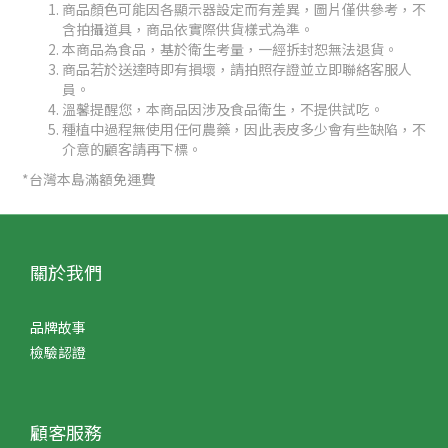
商品顏色可能因各顯示器設定而有差異，圖片僅供參考，不
含拍攝道具，商品依實際供貨樣式為準。
本商品為食品，基於衛生考量，一經拆封恕無法退貨。
商品若於送達時即有損壞，請拍照存證並立即聯絡客服人
員。
溫馨提醒您，本商品因涉及食品衛生，不提供試吃。
種植中過程無使用任何農藥，因此表皮多少會有些缺陷，不
介意的顧客請再下標。
*台灣本島滿額免運費
關於我們
品牌故事
檢驗認證
顧客服務