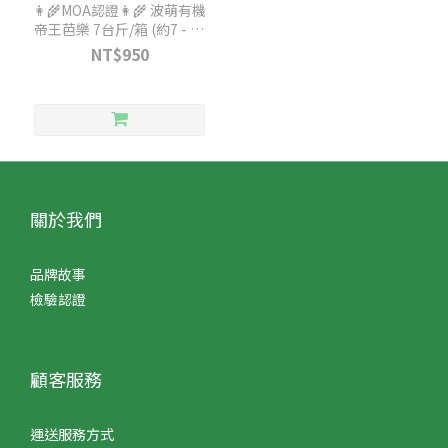
👩‍🌾MOA認證👩‍🌾 波萌有機
帝王芭樂 7台斤/箱 (約7 - 10
顆)
NT$950
關於我們
品牌故事
檢驗認證
顧客服務
運送服務方式