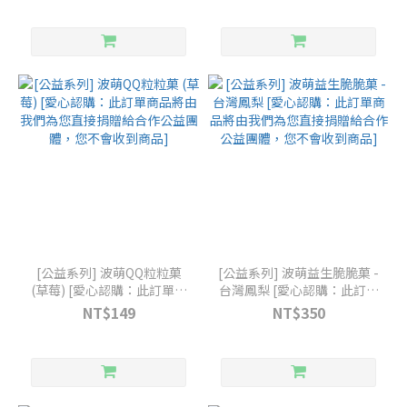
收到商品]
收到商品]
[公益系列] 波萌QQ粒粒菓
[公益系列] 波萌益生脆脆菓 -
(草莓) [愛心認購：此訂單商
台灣鳳梨 [愛心認購：此訂單
品將由我們為您直接捐贈給
商品將由我們為您直接捐贈
NT$149
NT$350
合作公益團體，您不會收到
給合作公益團體，您不會收
商品]
到商品]